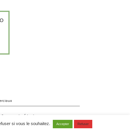
FO
erciaux
Contacter la rédaction
fuser si vous le souhaitez.
Accepter
Refuser